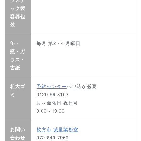
ラスチ
ック製
容器包
装
缶・
毎月 第2・4 月曜日
瓶・ガ
ラス・
古紙
粗大ゴ
予約センター
へ申込が必要
ミ
0120-66-8153
月～金曜日 祝日可
9:00～19:00
お問い
枚方市 減量業務室
合わせ
072-849-7969