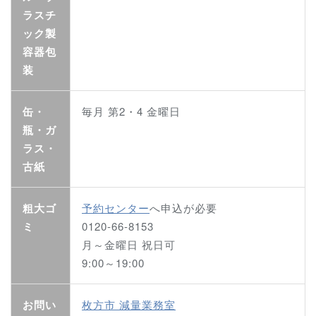
ラスチ
ック製
容器包
装
缶・
毎月 第2・4 金曜日
瓶・ガ
ラス・
古紙
粗大ゴ
予約センター
へ申込が必要
ミ
0120-66-8153
月～金曜日 祝日可
9:00～19:00
お問い
枚方市 減量業務室